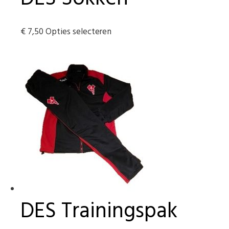
Dit
€
7,50
Opties selecteren
product
heeft
meerdere
variaties.
Deze
optie
kan
gekozen
worden
op
de
productpagina
DES Trainingspak