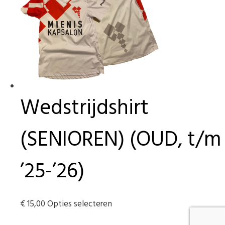
optie
kan
gekozen
worden
op
de
productpagina
Wedstrijdshirt
(SENIOREN) (OUD, t/m
’25-’26)
Dit
€
15,00
Opties selecteren
product