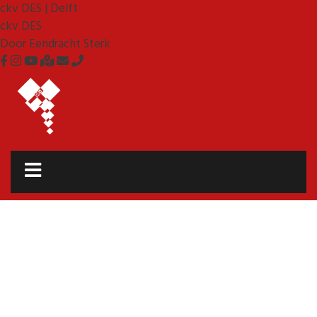
ckv DES | Delft
ckv DES
Door Eendracht Sterk
Korfbal | Delft
c.k.v. DES