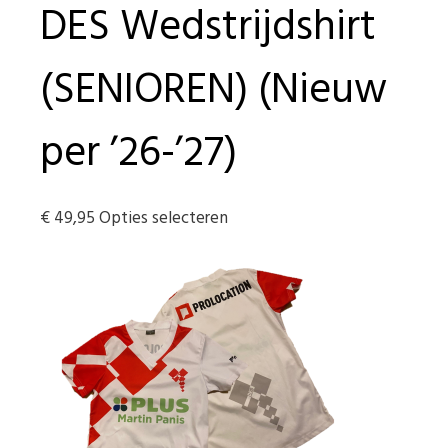
DES Wedstrijdshirt
(SENIOREN) (Nieuw
per ’26-’27)
Dit
€
49,95
Opties selecteren
product
heeft
meerdere
variaties.
Deze
optie
kan
gekozen
worden