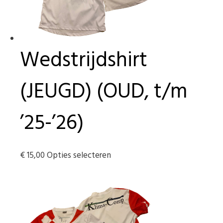
op
de
productpagina
Wedstrijdshirt
(JEUGD) (OUD, t/m
’25-’26)
Dit
€
15,00
Opties selecteren
product
heeft
meerdere
variaties.
Deze