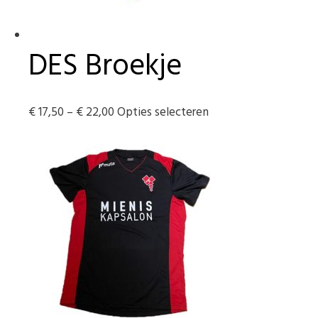
DES Broekje
Prijsklasse:
Dit
€
17,50
–
€
22,00
Opties selecteren
€ 17,50
product
tot
heeft
€ 22,00
meerdere
variaties.
Deze
optie
kan
gekozen
worden
op
de