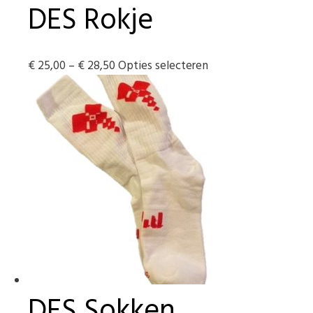
DES Rokje
Prijsklasse:
Dit
€
25,00
–
€
28,50
Opties selecteren
€ 25,00
product
tot
heeft
€ 28,50
meerdere
variaties.
Deze
optie
kan
gekozen
worden
op
de
productpagina
DES Sokken