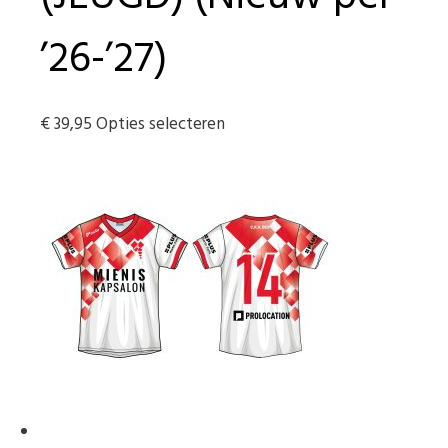
’26-’27)
Dit
€
39,95
Opties selecteren
product
heeft
meerdere
variaties.
Deze
optie
kan
gekozen
worden
op
de
productpagina