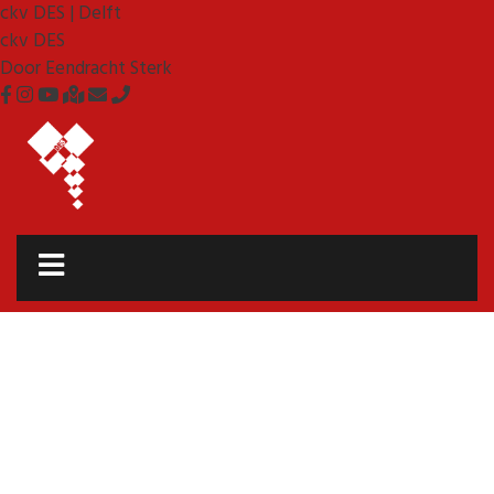
ckv DES | Delft
ckv DES
Door Eendracht Sterk
Korfbal | Delft
c.k.v. DES